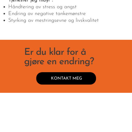
Tjenester jeg tilbyr :
Håndtering av stress og angst
Endring av negative tankemønstre
Styrking av mestringsevne og livskvalitet
Er du klar for å
gjøre en endring?
KONTAKT MEG